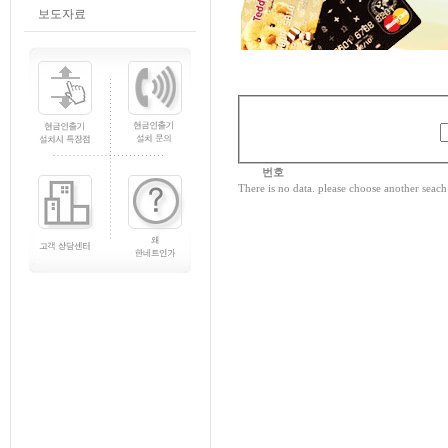
보도자료
번호
There is no data. please choose another sea