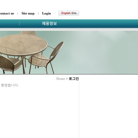
ontact us
Site map
Login
Home
>
로그인